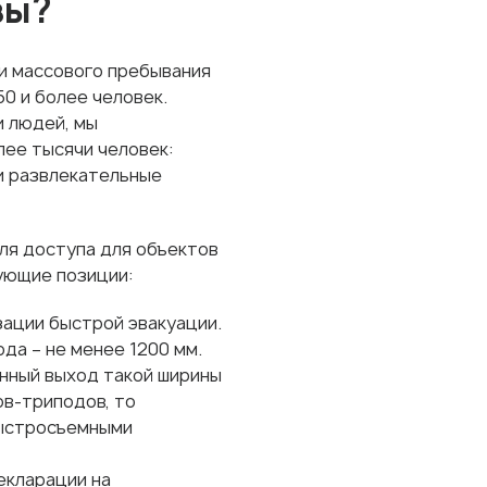
вы?
и массового пребывания
0 и более человек.
и людей, мы
ее тысячи человек:
и развлекательные
ля доступа для объектов
ующие позиции:
зации быстрой эвакуации.
да – не менее 1200 мм.
онный выход такой ширины
ов-триподов, то
быстросъемными
екларации на