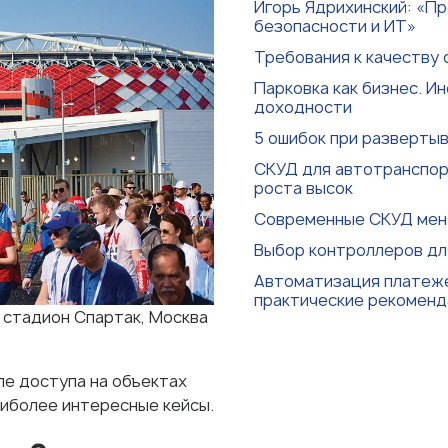
Игорь Ядрихинский: «П
безопасности и ИТ»
Требования к качеству 
Парковка как бизнес. И
доходности
5 ошибок при разверты
СКУД для автотранспор
роста высок
Современные СКУД мен
Выбор контроллеров д
Автоматизация платеже
практические рекомен
 стадион Спартак, Москва
ле доступа на объектах
иболее интересные кейсы.