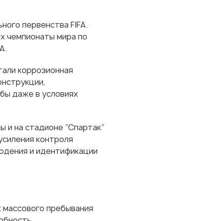
ного первенства FIFA.
х чемпионаты мира по
A.
тали коррозионная
онструкции,
бы даже в условиях
 и на стадионе “Спартак”
 усиления контроля
юдения и идентификации
х массового пребывания
обность.