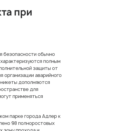
та при
я безопасности обычно
 характеризуются полным
ополнительной защиты от
ля организации аварийного
рникеты дополняются
ространстве для
могут применяться
ком парке города Адлер к
влено 98 полноростовых
х зону прохода и