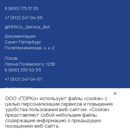
8 (800) 775 37 05
+7 (812) 247-04-55
@PERCo_Service_Bot
Документация
Санкт-Петербург,
Политехническая, 4, к. 2
Псков,
Леона Поземского, 123В
8 (800) 333-52-53
+7 (812) 247-04-57
mail@perco.ru
Реквизиты
OOO «ПЭРКо»
использует файлы «cookie» с
целью персонализации сервисов и повышения
Политика
удобства пользования веб-сайтом. «Cookie»
конфиденциальности
представляют собой небольшие файлы,
содержащие информацию о предыдущих
ENG
посещениях веб-сайта.