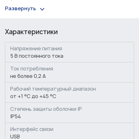
Интерфейс
Развернуть
Контрольный считыватель IR15.3 имеет интерфейс
связи USB.
Характеристики
Дальность считывания
Дальность считывания кода: 1 - 4 см.
Напряжение питания
5 В постоянного тока
Способы идентификации
Контрольный считыватель IR15.3 предназначен для
Ток потребления
регистрации карт доступа формата EMM/HID (HID
не более 0,2 А
ProxCard II, ISO prox II; EM-Marin IL-05ELR, ЕМ4100).
Рабочий температурный диапазон
от +1 °C до +45 °C
Степень защиты оболочки IP
IP54
Интерфейс связи
USB